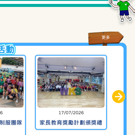
5/2026
有關申請2026/2027年度小一後備
生事宜
更多
活動
26
13/07/2026
17/07/2026
13/07/2026
度 制服團隊
「啟迪種籽」國際視覺藝
家長教育獎勵計劃頒獎禮
英國倫敦參展賽2
辨識
術公開大賽2026