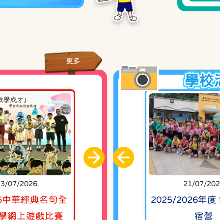
18/0
年度「腦有所用超強記憶法」家長講座
 下學期 親子賣旗日
更多
年度「英默生字拼讀串字記憶法」家長講座
學校
 下學期 家長日
度 「感恩有你‧展翅高飛」開放日---學生才
度 開放日 —「感恩有你．展翅高飛」
13/07/2026
08/07/2026
13/07/2026
21/07/20
 下學期 回收及義賣活動
/26中華經典名句全
2526第二次全校清潔日
創藝展關懷同樂日暨頒獎
2025/2026年
學網上遊戲比賽
禮
宿營
 更換夏季校服