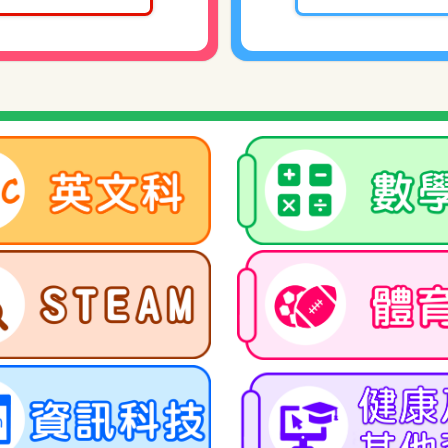
度 家長教師會及校友會 親子一日遊
度 下學期 一至五年級期中評估及六年級學
年度「為何孩子總是機不離手」家長講座
年度 有關【推動校園健康飲食】事宜
 下學期 有關課外活動安排(周六)
 下學期 免費功課輔導班