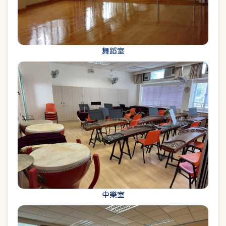
舞蹈室
中樂室