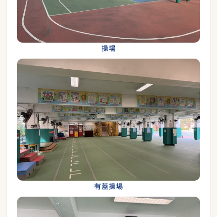
操場
有蓋操場