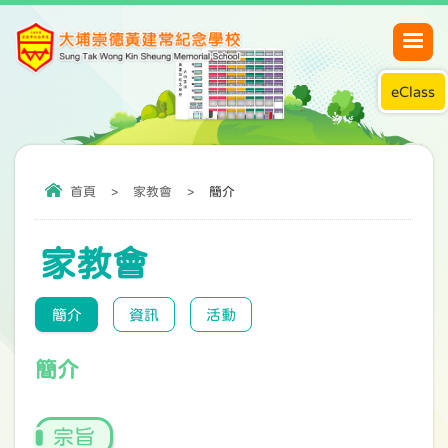
eClass
首頁
>
家教會
>
簡介
家教會
簡介
資訊
活動
簡介
宗旨