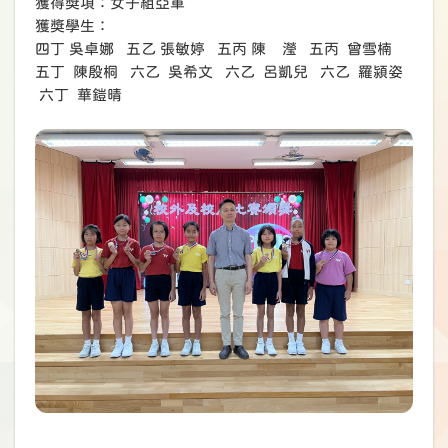
獲得獎項：女子組亞軍
獲獎學生：
四丁 吳卓娜 五乙 張敏婷 五丙 陳 瀅 五丙 曾雪楠
五丁 陳殷桐 六乙 吳希文 六乙 呂凱兒 六乙 羅潁姿
六丁 華鎧晴