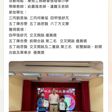
活動地點：東莞工商總會張煌偉小學
帶隊教師：俞嘉瑤老師、潘寶玉老師
參加學生：
三丙劉恩瑜 三丙何樂瑶 四甲張舒芃
五丁陳杏雯 五丁趙思賢 六丁方文慧
獲得獎項：
四甲張舒芃 交叉開跳 優異獎
五丁陳杏雯 前開合跳 第二名 交叉開跳 優異獎
五丁趙思賢 交叉開跳及二重跳 第三名 前雙腳跳、前開
合跳及單車步 優異獎