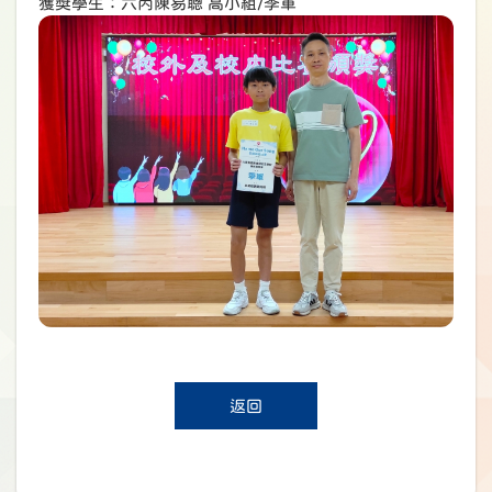
獲獎學生：六丙陳易聰 高小組/季軍
返回