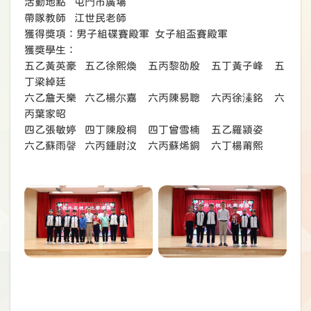
活動地點 屯門市廣場
帶隊教師 江世民老師
獲得獎項：男子組碟賽殿軍 女子組盃賽殿軍
獲獎學生：
五乙黃英豪 五乙徐熙煥 五丙黎劭殷 五丁黃子峰 五
丁梁綽廷
六乙詹天樂 六乙楊尔嘉 六丙陳易聰 六丙徐溱銘 六
丙葉家昭
四乙張敏婷 四丁陳殷桐 四丁曾雪楠 五乙羅潁姿
六乙蘇雨韾 六丙鍾尉汶 六丙蘇烯銅 六丁楊莆熙