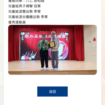
獲獎同學：六乙 黎柏翹
兒童組男子搏擊 冠軍
兒童組混雙品勢 季軍
兒童組混合團體品勢 季軍
優秀運動員
返回