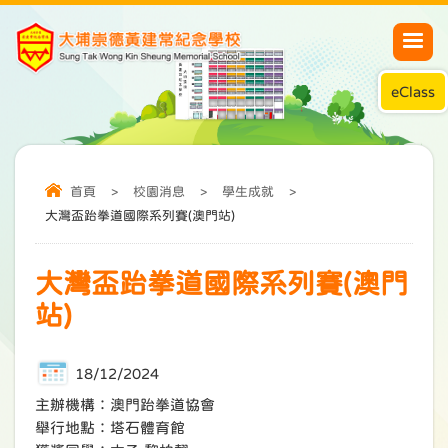
eClass
首頁
>
校園消息
>
學生成就
>
大灣盃跆拳道國際系列賽(澳門站)
大灣盃跆拳道國際系列賽(澳門
站)
18/12/2024
主辦機構：澳門跆拳道協會
舉行地點：塔石體育館