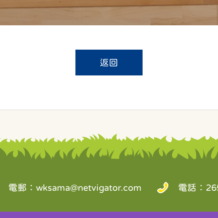
返回
電郵：
wksama@netvigator.com
電話：265