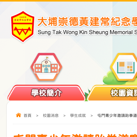
學校簡介
校園資
首頁
>
校園消息
>
學生成就
>
屯門青少年邀請跆拳道賽