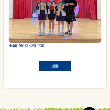
小學U9組別 盃賽亞軍
返回