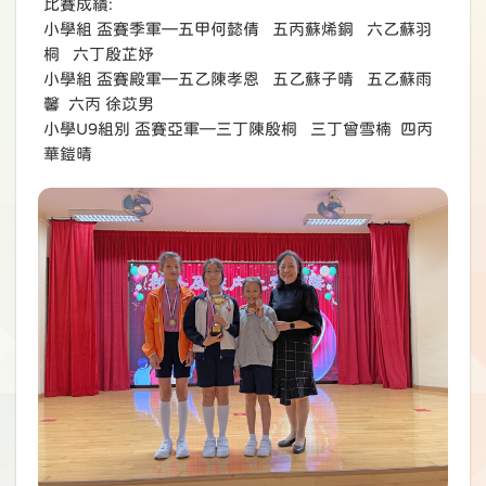
比賽成績:
小學組 盃賽季軍—五甲何懿倩 五丙蘇烯銅 六乙蘇羽
桐 六丁殷芷妤
小學組 盃賽殿軍—五乙陳孝恩 五乙蘇子晴 五乙蘇雨
馨 六丙 徐苡男
小學U9組別 盃賽亞軍—三丁陳殷桐 三丁曾雪楠 四丙
華鎧晴