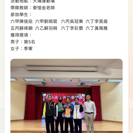
活動地點：大埔運動場
帶隊教師：麥愷金老師
參加學生：
六甲陳俊燊 六甲劉烔琨 六丙吳冠東 六丁李昊庭
五丙蘇烯銅 六乙蘇羽桐 六丁李彩雲 六丁黃珮雅
獲得獎項：
男子：第5名
女子：季軍