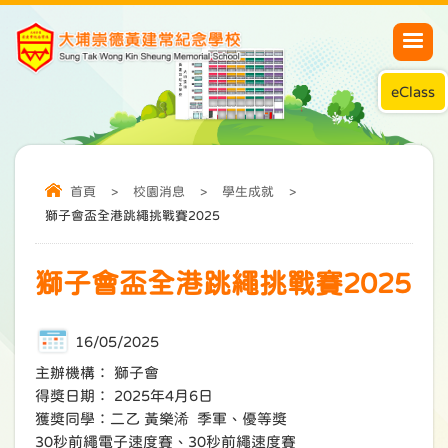
eClass
首頁
>
校園消息
>
學生成就
>
獅子會盃全港跳繩挑戰賽2025
獅子會盃全港跳繩挑戰賽2025
16/05/2025
主辦機構： 獅子會
得獎日期： 2025年4月6日
獲獎同學：二乙 黃樂浠 季軍、優等獎
30秒前繩電子速度賽、30秒前繩速度賽