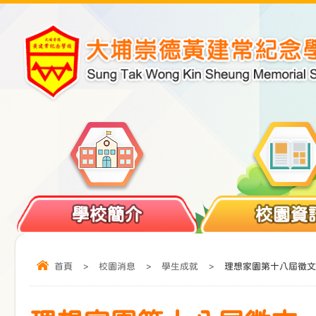
學校簡介
校園資
首頁
>
校園消息
>
學生成就
>
理想家園第十八屆徵文