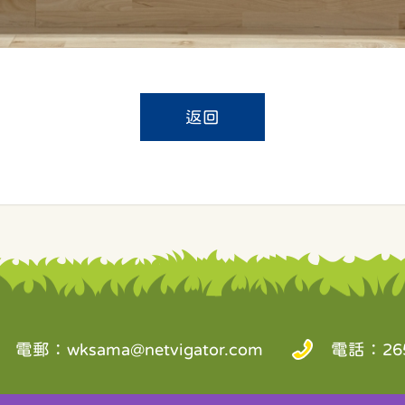
返回
電郵：
wksama@netvigator.com
電話：265