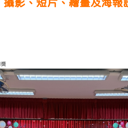
、攝影、短片、繪畫及海報
圍獎