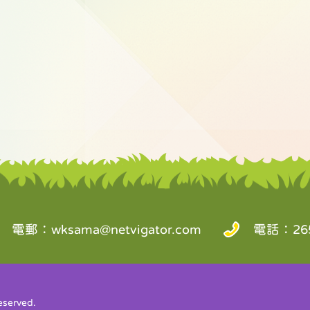
電郵：
wksama@netvigator.com
電話：265
served.