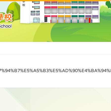
%E7%94%B7%E5%A5%B3%E5%AD%90%E4%BA%94