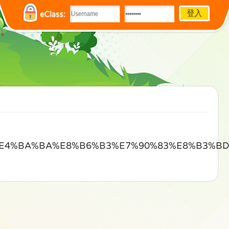
eClass:
%E4%BA%BA%E8%B6%B3%E7%90%83%E8%B3%B