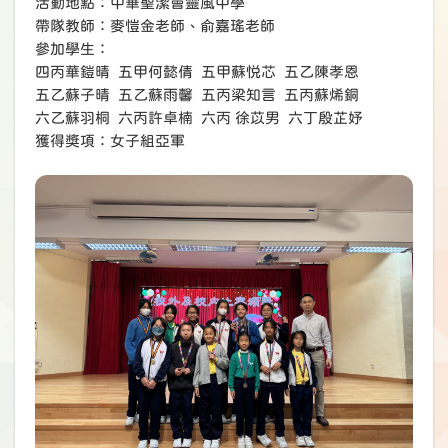
活動地點：中華聖潔會靈風中學
帶隊教師：麥愷金老師、俞嘉瑤老師
參加學生：
四丙華鎧晴 五甲何懿倩 五甲蘇悦芯 五乙陳孝恩
五乙蘇子晴 五乙蘇雨馨 五丙梁知言 五丙蘇烯銅
六乙蘇羽桐 六丙許卓楠 六丙 徐苡男 六丁殷芷妤
獲得獎項：女子組亞軍