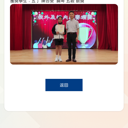
獲獎學生：五丁 陳杏雯 鋼琴 五級 銀獎
返回