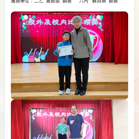
獲獎學生：二乙 黃銀苗 銅奬 六丙 蘇貝琳 銀奬