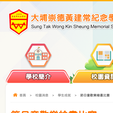
學校簡介
校園資
首頁
>
校園消息
>
學生成就
>
節日童歡樂繪畫比賽