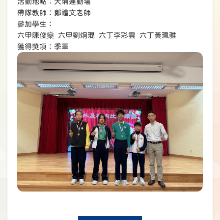
活動地點：大埔運動場
帶隊教師：鄭禮文老師
參加學生：
六甲陳俊燊 六甲劉炯琨 六丁李彩雲 六丁黃珮雅
獲得獎項：季軍