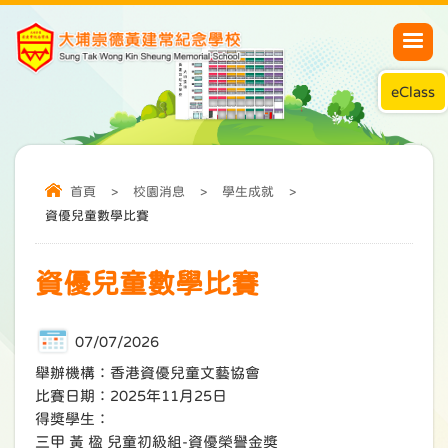
eClass
首頁
>
校園消息
>
學生成就
>
資優兒童數學比賽
資優兒童數學比賽
07/07/2026
舉辦機構：香港資優兒童文藝協會
比賽日期：2025年11月25日
得獎學生：
三甲 黃 楹 兒童初級組-資優榮譽金獎