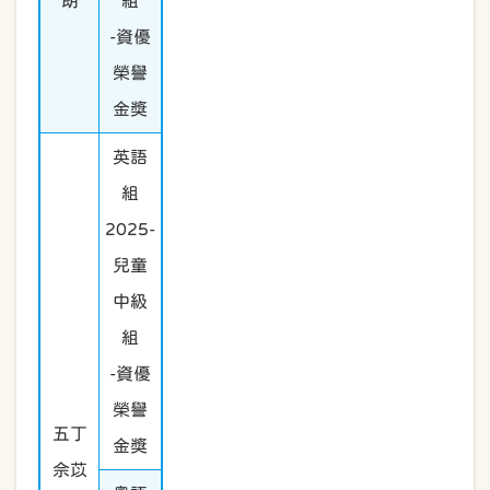
朗
組
-資優
榮譽
金獎
英語
組
2025-
兒童
中級
組
-資優
榮譽
五丁
金獎
佘苡