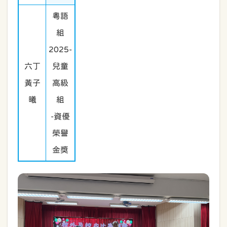
粵語
組
2025-
六丁
兒童
黃子
高級
曦
組
-資優
榮譽
金獎