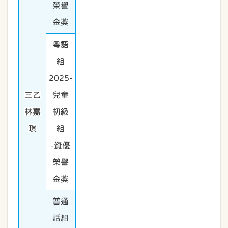
榮譽
金獎
粵語
組
2025-
三乙
兒童
林嘉
初級
琪
組
-資優
榮譽
金獎
普通
話組