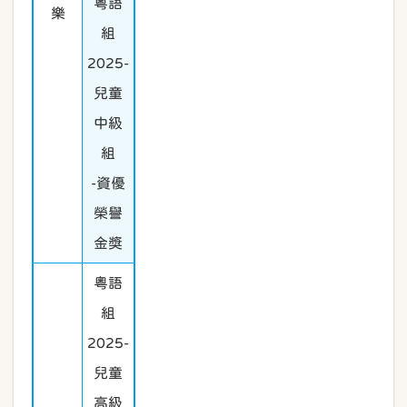
粵語
樂
組
2025-
兒童
中級
組
-資優
榮譽
金獎
粵語
組
2025-
兒童
高級