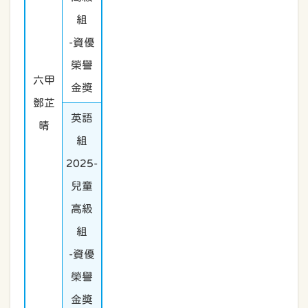
組
-資優
榮譽
六甲
金獎
鄧芷
英語
晴
組
2025-
兒童
高級
組
-資優
榮譽
金獎