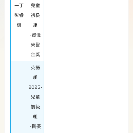
一丁
兒童
彭睿
初級
謙
組
-資優
榮譽
金獎
英語
組
2025-
兒童
初級
組
-資優