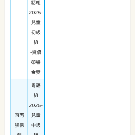
話組
2025-
兒童
初級
組
-資優
榮譽
金獎
粵語
組
2025-
四丙
兒童
張信
中級