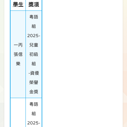
學生
獎項
粵語
組
2025-
一丙
兒童
張信
初級
樂
組
-資優
榮譽
金獎
粵語
組
2025-