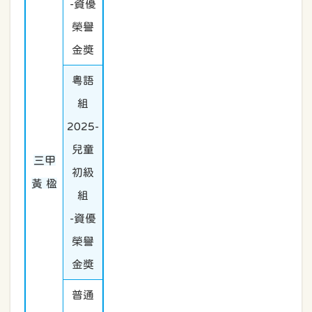
-資優
榮譽
金獎
粵語
組
2025-
兒童
三甲
初級
黃 楹
組
-資優
榮譽
金獎
普通