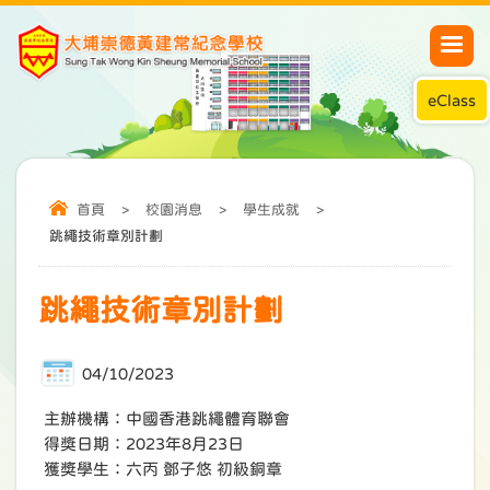
eClass
首頁
>
校園消息
>
學生成就
>
跳繩技術章別計劃
跳繩技術章別計劃
04/10/2023
主辦機構：中國香港跳繩體育聯會
得獎日期：2023年8月23日
獲奬學生：六丙 鄧子悠 初級銅章