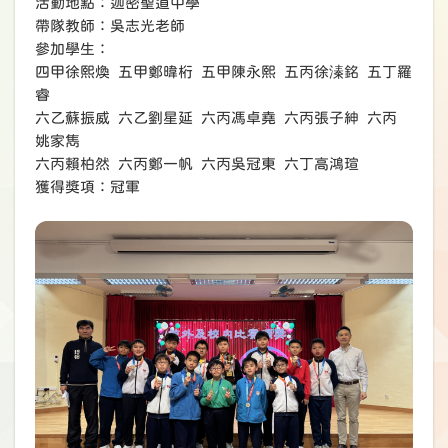
活動地點：迦密聖道中學
帶隊教師：吳志光老師
參加學生：
四甲徐熙煥 五甲鄭暐桁 五甲陳永熙 五丙徐溱銘 五丁羅
睿
六乙蘇振威 六乙劉星延 六丙馮卓堯 六丙張子紳 六丙
姚家雋
六丙賴柏然 六丙鄭一帆 六丙吳冠東 六丁高鴻瑄
獲得獎項：冠軍