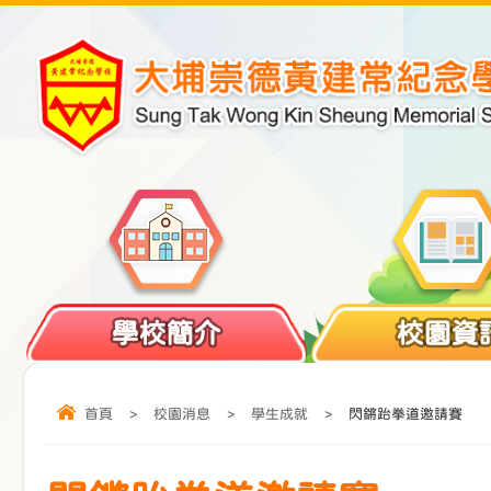
學校簡介
校園資
首頁
>
校園消息
>
學生成就
>
閃鏘跆拳道邀請賽