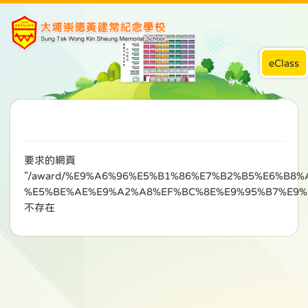
eClass
要求的網頁
"/award/%E9%A6%96%E5%B1%86%E7%B2%B5%E6%B8
%E5%BE%AE%E9%A2%A8%EF%BC%8E%E9%95%B7%E9%
不存在