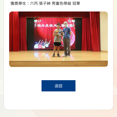
獲奬學生：六丙 張子紳 男童色帶組 冠軍
返回