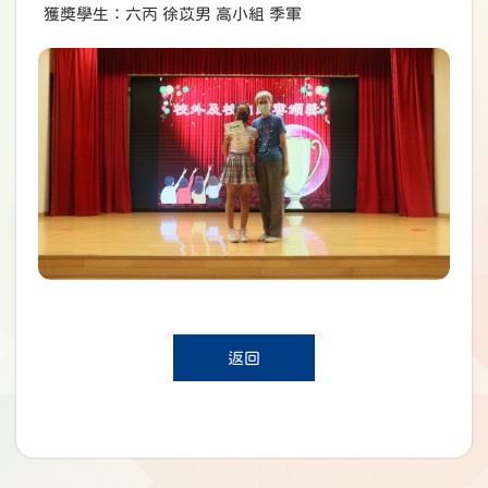
獲奬學生：六丙 徐苡男 高小組 季軍
返回