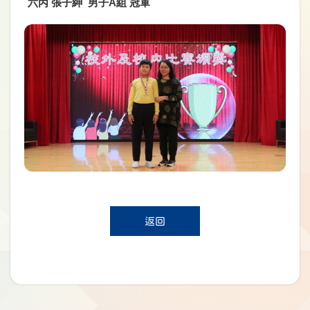
六丙 張子紳 男子A組 冠軍
返回