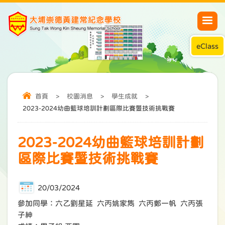
eClass
首頁
>
校園消息
>
學生成就
>
2023-2024幼曲籃球培訓計劃區際比賽暨技術挑戰賽
2023-2024幼曲籃球培訓計劃
區際比賽暨技術挑戰賽
20/03/2024
參加同學：六乙劉星延 六丙姚家雋 六丙鄭一帆 六丙張
子紳