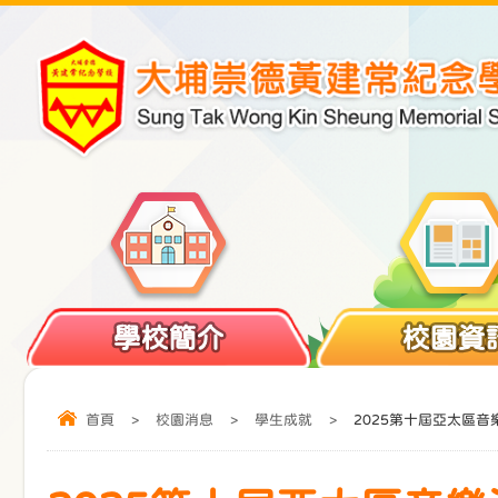
學校簡介
校園資
首頁
>
校園消息
>
學生成就
>
2025第十屆亞太區音