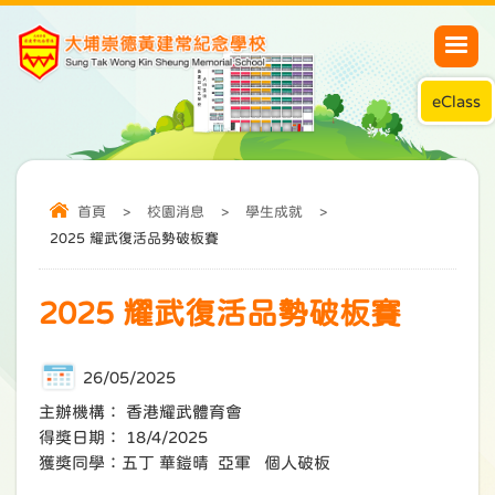
eClass
首頁
>
校園消息
>
學生成就
>
2025 耀武復活品勢破板賽
2025 耀武復活品勢破板賽
26/05/2025
主辦機構： 香港耀武體育會
得獎日期： 18/4/2025
獲獎同學：五丁 華鎧晴 亞軍 個人破板