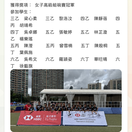
獲得獎項： 女子高級組碗賽冠軍
參加學生：
三乙 梁心柔 三乙 黎洛汶 四乙 陳靜蓓 四
丙 胡靖希
四丁 吳卓娜 五乙 張敏婷 五乙 林芷澄 五
乙 楊樂瑤
五丙 陳瀅 五丙 曾雪楠 五丁 陳殷桐 五
丁 葉佩施
六乙 吳希文 六乙 羅潁姿 六丁 華暟晴 六
丁 徐藝旗