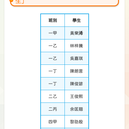
生」
班別
學生
一甲
黃樂
浠
一乙
林梓騰
一乙
吳嘉琪
一丁
陳朗言
一丁
陳俊諺
二乙
王俊熙
二丙
余匡翹
四甲
黎劭殷