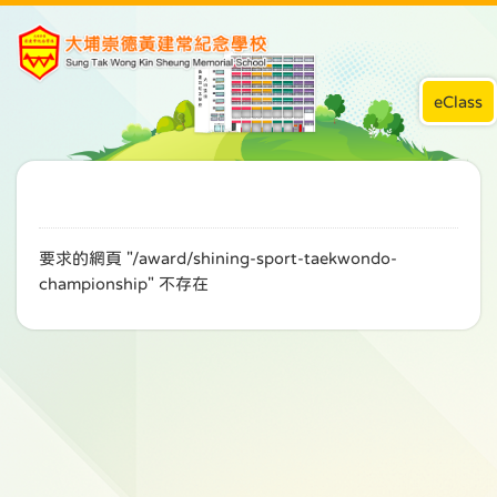
eClass
要求的網頁 "/award/shining-sport-taekwondo-
championship" 不存在