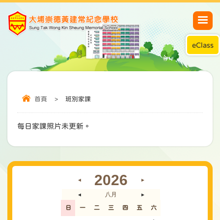
eClass
首頁
>
班別家課
每日家課照片未更新。
2026
◄
►
八月
◄
►
日
一
二
三
四
五
六