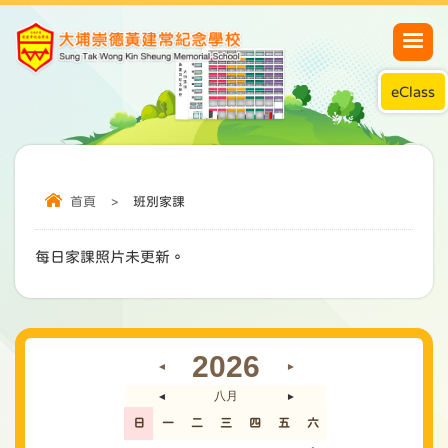
eClass
首頁
>
班別家課
每日家課照片未更新。
2026
◄
►
八月
◄
►
日
一
二
三
四
五
六