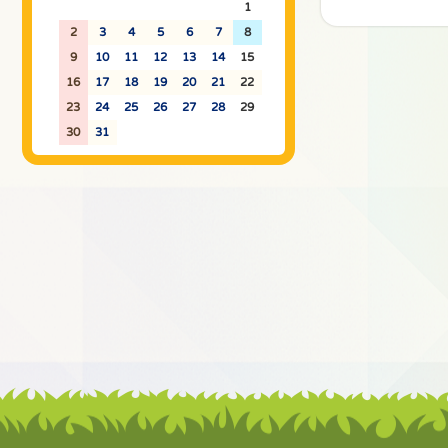
26
27
28
29
30
31
1
2
3
4
5
6
7
8
9
10
11
12
13
14
15
16
17
18
19
20
21
22
23
24
25
26
27
28
29
30
31
1
2
3
4
5