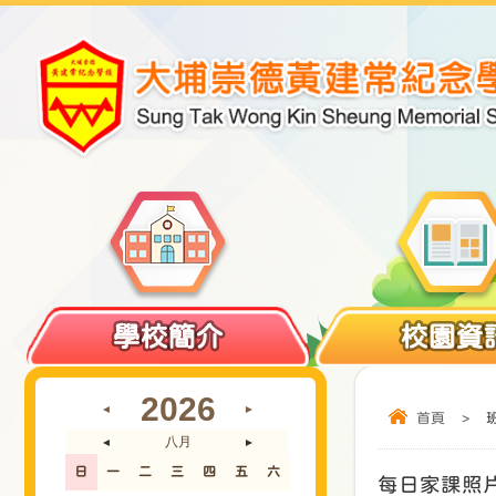
學校簡介
校園資
2026
◄
►
首頁
>
八月
◄
►
日
一
二
三
四
五
六
每日家課照