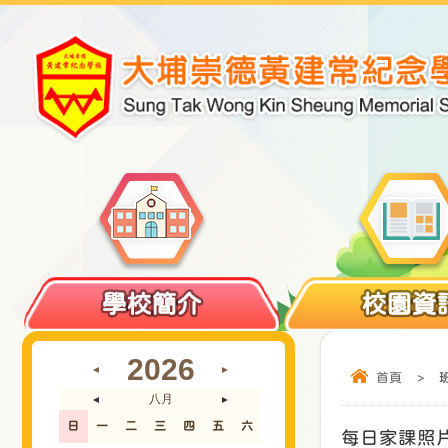
學校簡介
校園資
2026
◄
►
首頁
>
八月
◄
►
日
一
二
三
四
五
六
每日家課照