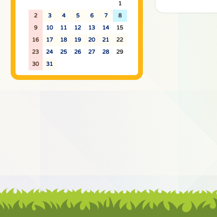
26
27
28
29
30
31
1
2
3
4
5
6
7
8
9
10
11
12
13
14
15
16
17
18
19
20
21
22
23
24
25
26
27
28
29
30
31
1
2
3
4
5