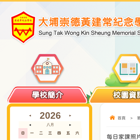
學校簡介
校園資
2026
◄
►
首頁
>
八月
◄
►
日
一
二
三
四
五
六
每日家課照