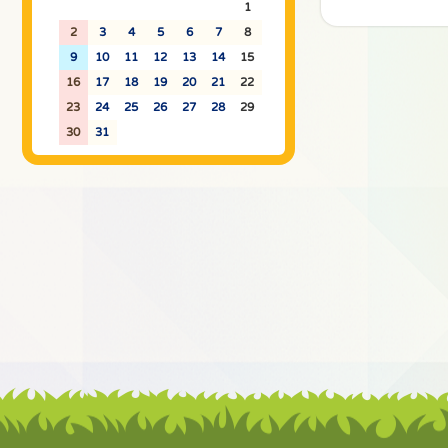
26
27
28
29
30
31
1
2
3
4
5
6
7
8
9
10
11
12
13
14
15
16
17
18
19
20
21
22
23
24
25
26
27
28
29
30
31
1
2
3
4
5