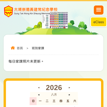
eClass
首頁
>
班別家課
每日家課照片未更新。
2026
◄
►
八月
◄
►
日
一
二
三
四
五
六