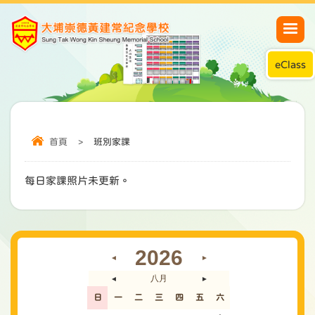
eClass
首頁
>
班別家課
每日家課照片未更新。
2026
◄
►
八月
◄
►
日
一
二
三
四
五
六