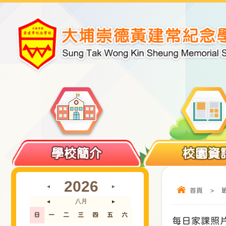
學校簡介
校園資
2026
◄
►
首頁
>
八月
◄
►
日
一
二
三
四
五
六
每日家課照