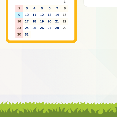
26
27
28
29
30
31
1
2
3
4
5
6
7
8
9
10
11
12
13
14
15
16
17
18
19
20
21
22
23
24
25
26
27
28
29
30
31
1
2
3
4
5