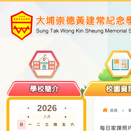
學校簡介
校園資
2026
◄
►
首頁
>
八月
◄
►
日
一
二
三
四
五
六
每日家課照