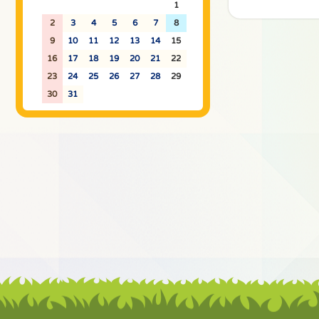
26
27
28
29
30
31
1
2
3
4
5
6
7
8
9
10
11
12
13
14
15
16
17
18
19
20
21
22
23
24
25
26
27
28
29
30
31
1
2
3
4
5