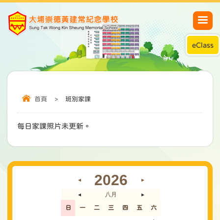
eClass
首頁
>
班別家課
每日家課照片未更新。
2026
◄
►
八月
◄
►
日
一
二
三
四
五
六