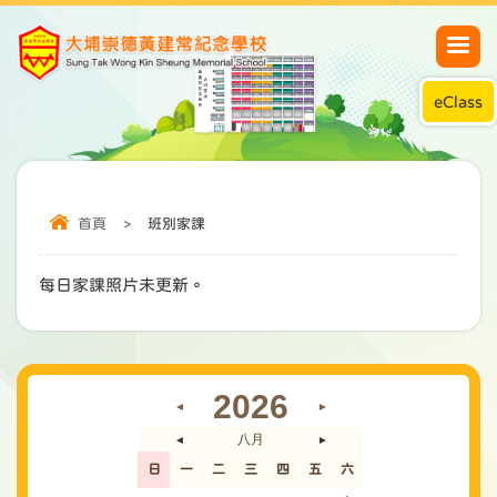
eClass
首頁
>
班別家課
每日家課照片未更新。
2026
◄
►
八月
◄
►
日
一
二
三
四
五
六