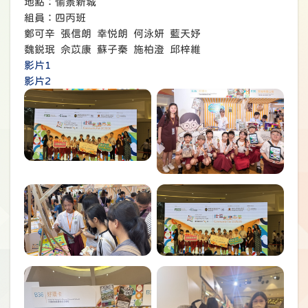
地點：愉景新城
組員：四丙班
鄭可辛 張信朗 幸悦朗 何泳妍 藍天妤
魏鋭珉 佘苡康 蘇子秦 施柏澄 邱梓維
影片1
影片2