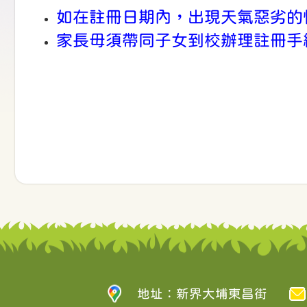
如在註冊日期內，出現天氣惡劣的
家長毋須帶同子女到校辦理註冊手
地址：新界大埔東昌街