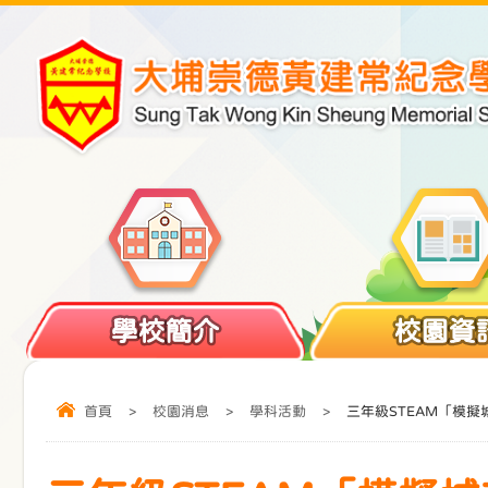
學校簡介
校園資
首頁
>
校園消息
>
學科活動
>
三年級STEAM「模