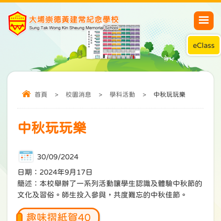
eClass
首頁
>
校園消息
>
學科活動
>
中秋玩玩樂
中秋玩玩樂
30/09/2024
日期：2024年9月17日
簡述：本校舉辦了一系列活動讓學生認識及體驗中秋節的
文化及習俗。師生投入參與，共度難忘的中秋佳節。
趣味摺紙賀40