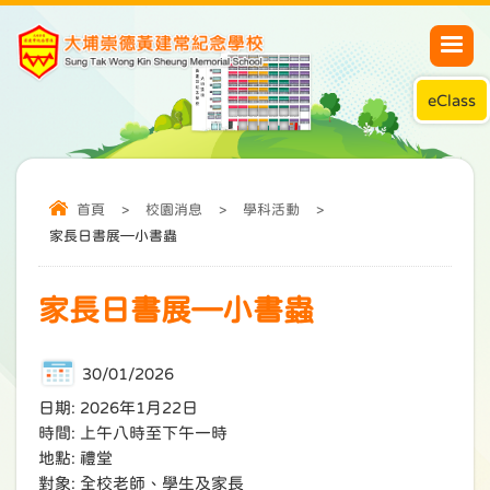
eClass
首頁
>
校園消息
>
學科活動
>
家長日書展—小書蟲
家長日書展—小書蟲
30/01/2026
日期: 2026年1月22日
時間: 上午八時至下午一時
地點: 禮堂
對象: 全校老師、學生及家長